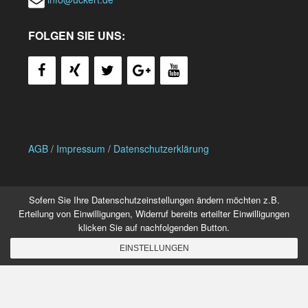
FOLGEN SIE UNS:
AGB
/
Impressum
/
Datenschutzerklärung
Sofern Sie Ihre Datenschutzeinstellungen ändern möchten z.B.
Erteilung von Einwilligungen, Widerruf bereits erteilter Einwilligungen
klicken Sie auf nachfolgenden Button.
© 2026 UCKERT TECHNOLOGY SERVICE GMBH
EINSTELLUNGEN